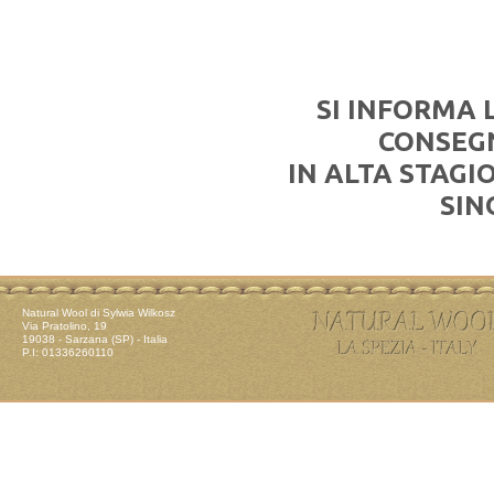
SI INFORMA 
CONSEGN
IN ALTA STAG
SIN
Natural Wool di Sylwia Wilkosz
Via Pratolino, 19
19038 - Sarzana (SP) - Italia
P.I: 01336260110