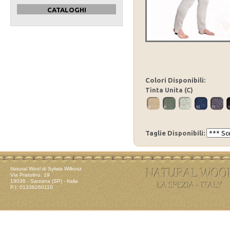
CATALOGHI
Colori Disponibili:
Tinta Unita (C)
Taglie Disponibili:
Natural Wool di Sylwia Wilkosz
Via Pratolino, 19
19038 - Sarzana (SP) - Italia
P.I: 01336260110