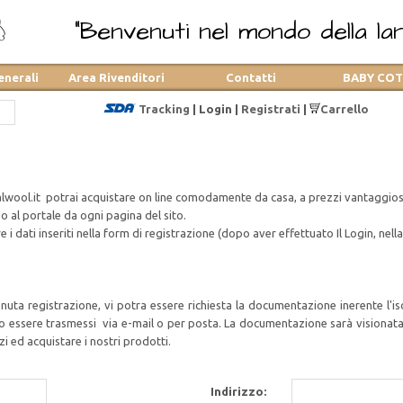
"Benvenuti nel mondo della lana
enerali
Area Rivenditori
Contatti
BABY CO
Tracking
|
Login
|
Registrati
|
Carrello
lwool.it potrai acquistare on line comodamente da casa, a prezzi vantaggios
so al portale da ogni pagina del sito.
i dati inseriti nella form di registrazione (dopo aver effettuato Il Login, nella 
enuta registrazione, vi potra essere richiesta la documentazione inerente l'i
 essere trasmessi via e-mail o per posta. La documentazione sarà visionata e,
zi ed acquistare i nostri prodotti.
Indirizzo: