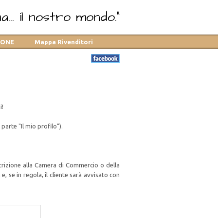
... il nostro mondo."
TONE
Mappa Rivenditori
i!
parte "Il mio profilo").
scrizione alla Camera di Commercio o della
 se in regola, il cliente sarà avvisato con