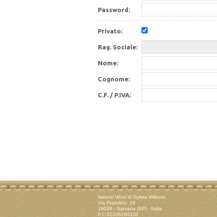
Password:
Privato:
Rag. Sociale:
Nome:
Cognome:
C.F. / P.IVA:
Natural Wool di Sylwia Wilkosz
Via Pratolino, 19
19038 - Sarzana (SP) - Italia
P.I: 01336260110