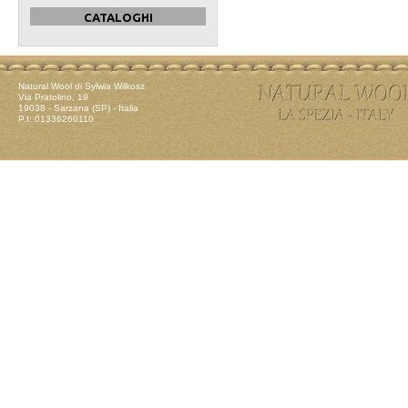
CATALOGHI
Natural Wool di Sylwia Wilkosz
Via Pratolino, 19
19038 - Sarzana (SP) - Italia
P.I: 01336260110