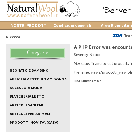
"Benvenu
I NOSTRI PRODOTTI
Condizioni generali
Area Rivenditor
Trac
Ricerca:
A PHP Error was encount
Severity: Notice
Message: Trying to get property 'p
NEONATO E BAMBINO
Filename: views/prodotti_view.p
ABBIGLIAMENTO UOMO DONNA
Line Number: 87
ACCESSORI MODA
BIANCHERIA LETTO
ARTICOLI SANITARI
ARTICOLI PER ANIMALI
PRODOTTI NOVITA', (CASA)