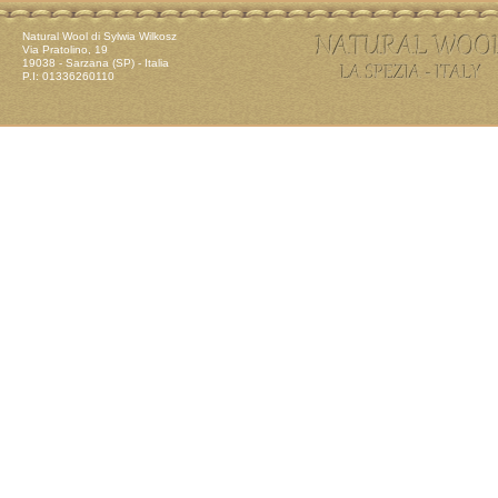
Natural Wool di Sylwia Wilkosz
Via Pratolino, 19
19038 - Sarzana (SP) - Italia
P.I: 01336260110