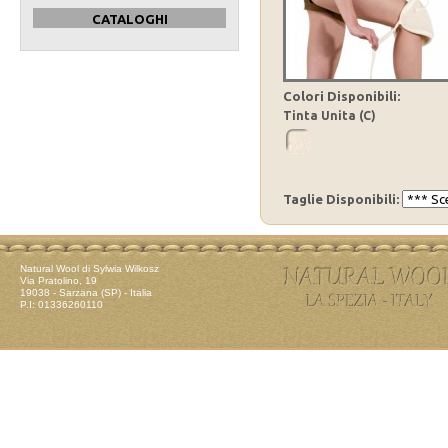
CATALOGHI
Colori Disponibili:
Tinta Unita (C)
Taglie Disponibili:
Natural Wool di Sylwia Wilkosz
Via Pratolino, 19
19038 - Sarzana (SP) - Italia
P.I: 01336260110