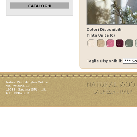
CATALOGHI
Colori Disponibili:
Tinta Unita (C)
Taglie Disponibili:
Natural Wool di Sylwia Wilkosz
Via Pratolino, 19
19038 - Sarzana (SP) - Italia
P.I: 01336260110