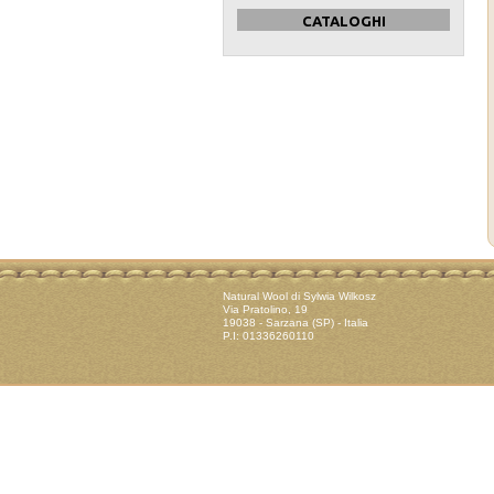
CATALOGHI
Natural Wool di Sylwia Wilkosz
Via Pratolino, 19
19038 - Sarzana (SP) - Italia
P.I: 01336260110