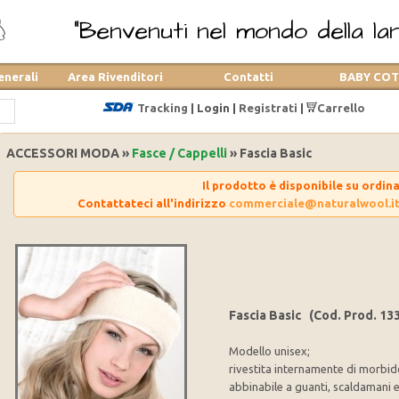
"Benvenuti nel mondo della lana
enerali
Area Rivenditori
Contatti
BABY CO
Tracking
|
Login
|
Registrati
|
Carrello
ACCESSORI MODA »
Fasce / Cappelli
» Fascia Basic
Il prodotto è disponibile su ordin
Contattateci all'indirizzo
commerciale@naturalwool.i
Fascia Basic (Cod. Prod. 13
Modello unisex;
rivestita internamente di morbido
abbinabile a guanti, scaldamani 