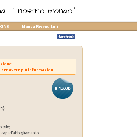
... il nostro mondo."
TONE
Mappa Rivenditori
azione
t
per avere più informazioni
€ 13.00
31)
 pile;
e capi d'abbigliamento.