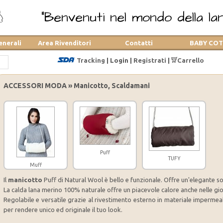
"Benvenuti nel mondo della lana
enerali
Area Rivenditori
Contatti
BABY CO
Tracking
|
Login
|
Registrati
|
Carrello
ACCESSORI MODA » Manicotto, Scaldamani
Puff
TUFY
Muff
Il
manicotto
Puff di Natural Wool è bello e funzionale. Offre un'elegante so
La calda lana merino 100% naturale offre un piacevole calore anche nelle gi
Regolabile e versatile grazie al rivestimento esterno in materiale impermeab
per rendere unico ed originale il tuo look.