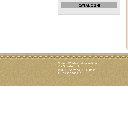
CATALOGHI
Natural Wool di Sylwia Wilkosz
Via Pratolino, 19
19038 - Sarzana (SP) - Italia
P.I: 01336260110