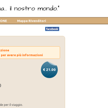
... il nostro mondo."
TONE
Mappa Rivenditori
azione
t
per avere più informazioni
€ 21.00
)
le per il viaggio.