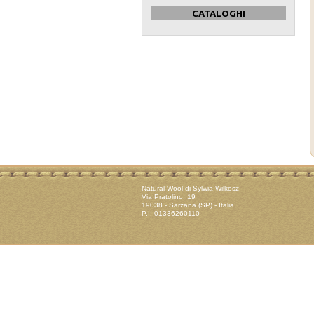
CATALOGHI
Natural Wool di Sylwia Wilkosz
Via Pratolino, 19
19038 - Sarzana (SP) - Italia
P.I: 01336260110