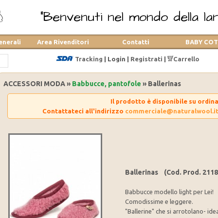
"Benvenuti nel mondo della lana
enerali
Area Rivenditori
Contatti
BABY CO
Tracking
|
Login
|
Registrati
|
Carrello
ACCESSORI MODA »
Babbucce, pantofole
» Ballerinas
Il prodotto è disponibile su ordin
Contattateci all'indirizzo
commerciale@naturalwool.i
Ballerinas (Cod. Prod. 2118
Babbucce modello light per Lei!
Comodissime e leggere.
"Ballerine" che si arrotolano- idea