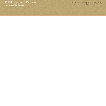
19038 - Sarzana (SP) - Italia
P.I: 01336260110