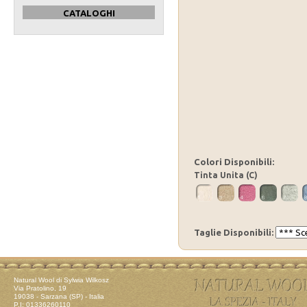
CATALOGHI
Colori Disponibili:
Tinta Unita (C)
Taglie Disponibili:
Natural Wool di Sylwia Wilkosz
Via Pratolino, 19
19038 - Sarzana (SP) - Italia
P.I: 01336260110